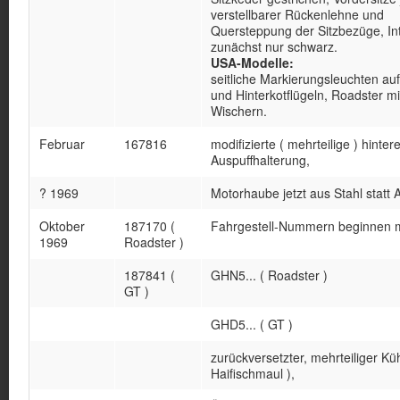
verstellbarer Rückenlehne und
Quersteppung der Sitzbezüge, Int
zunächst nur schwarz.
USA-Modelle:
seitliche Markierungsleuchten auf
und Hinterkotflügeln, Roadster mi
Wischern.
Februar
167816
modifizierte ( mehrteilige ) hinter
Auspuffhalterung,
? 1969
Motorhaube jetzt aus Stahl statt
Oktober
187170 (
Fahrgestell-Nummern beginnen m
1969
Roadster )
187841 (
GHN5... ( Roadster )
GT )
GHD5... ( GT )
zurückversetzter, mehrteiliger Kühl
Haifischmaul ),