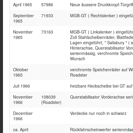
April 1965
57986
Neue äussere Druckknopf-Türgrif
September
71933
MGB-GT ( Rechtslenker ) eingefüh
1965
November
73163
MGB-GT ( Linkslenker ) eingeführt
1965
Zoll Stahlscheibenräder, Blattfede
Lagen eingeführt, " Salisbury " ( 
Hinterachse, Querstabilisator Vo
serienmässig, verchromte Speich
Wunsch
Oktober
verchromte Speichenräder auf W
1965
Roadster
Juli 1966
heizbare Heckscheibe bei GT au
November
108039
Querstabilisator Vorderachse se
1966
(Roadster)
December
Verdecke nur noch in schwarz
1966
ca. April
Rückfahrscheinwerfer serienmässi