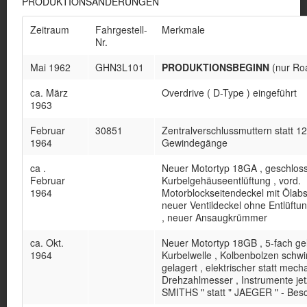
PRODUKTIONSÄNDERUNGEN
Zeitraum
Fahrgestell-
Merkmale
Nr.
Mai 1962
GHN3L101
PRODUKTIONSBEGINN
(nur Ro
ca. März
Overdrive ( D-Type ) eingeführt
1963
Februar
30851
Zentralverschlussmuttern statt 12 
1964
Gewindegänge
ca .
Neuer Motortyp 18GA , geschlos
Februar
Kurbelgehäuseentlüftung , vord.
1964
Motorblockseitendeckel mit Ölabs
neuer Ventildeckel ohne Entlüftu
, neuer Ansaugkrümmer
ca. Okt.
Neuer Motortyp 18GB , 5-fach ge
1964
Kurbelwelle , Kolbenbolzen sch
gelagert , elektrischer statt mech
Drehzahlmesser , Instrumente jetz
SMITHS " statt " JAEGER " - Besc