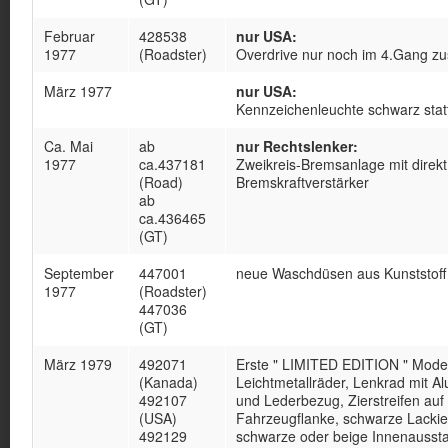
Februar
428538
nur USA:
1977
(Roadster)
Overdrive nur noch im 4.Gang zu
März 1977
nur USA:
Kennzeichenleuchte schwarz stat
Ca. Mai
ab
nur Rechtslenker:
1977
ca.437181
Zweikreis-Bremsanlage mit direkt
(Road)
Bremskraftverstärker
ab
ca.436465
(GT)
September
447001
neue Waschdüsen aus Kunststoff
1977
(Roadster)
447036
(GT)
März 1979
492071
Erste " LIMITED EDITION " Model
(Kanada)
Leichtmetallräder, Lenkrad mit A
492107
und Lederbezug, Zierstreifen auf
(USA)
Fahrzeugflanke, schwarze Lackie
492129
schwarze oder beige Innenaussta