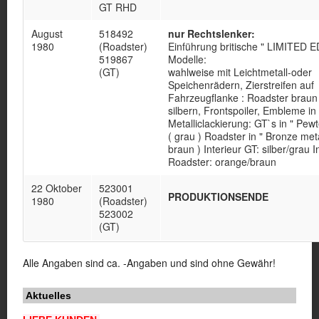
GT RHD
August
518492
nur Rechtslenker:
1980
(Roadster)
Einführung britische " LIMITED E
519867
Modelle:
(GT)
wahlweise mit Leichtmetall-oder
Speichenrädern, Zierstreifen auf
Fahrzeugflanke : Roadster braun
silbern, Frontspoiler, Embleme in 
Metalliclackierung: GT`s in " Pewt
( grau ) Roadster in " Bronze metal
braun ) Interieur GT: silber/grau I
Roadster: orange/braun
22 Oktober
523001
PRODUKTIONSENDE
1980
(Roadster)
523002
(GT)
Alle Angaben sind ca. -Angaben und sind ohne Gewähr!
Aktuelles