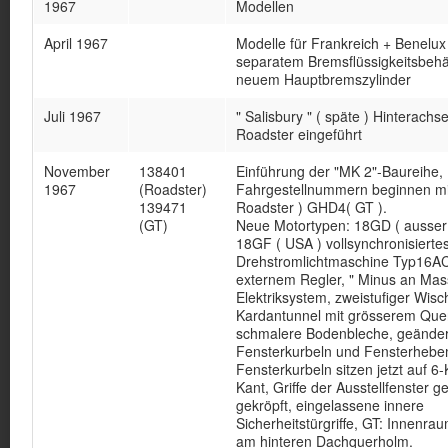
1967
Modellen
April 1967
Modelle für Frankreich + Benelux
separatem Bremsflüssigkeitsbehä
neuem Hauptbremszylinder
Juli 1967
" Salisbury " ( späte ) Hinterachse
Roadster eingeführt
November
138401
Einführung der "MK 2"-Baureihe,
1967
(Roadster)
Fahrgestellnummern beginnen m
139471
Roadster ) GHD4( GT ).
(GT)
Neue Motortypen: 18GD ( ausser
18GF ( USA ) vollsynchronisierte
Drehstromlichtmaschine Typ16AC
externem Regler, " Minus an Mas
Elektriksystem, zweistufiger Wisc
Kardantunnel mit grösserem Quer
schmalere Bodenbleche, geänder
Fensterkurbeln und Fensterhebe
Fensterkurbeln sitzen jetzt auf 6-
Kant, Griffe der Ausstellfenster g
gekröpft, eingelassene innere
Sicherheitstürgriffe, GT: Innenra
am hinteren Dachquerholm.