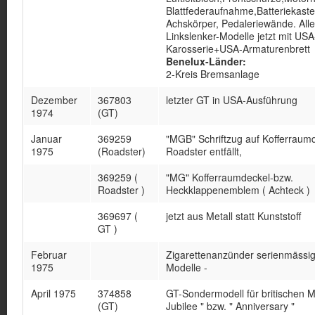
Blattfederaufnahme,Batteriekaste
Achskörper, Pedaleriewände. Alle
Linkslenker-Modelle jetzt mit USA
Karosserie+USA-Armaturenbrett
Benelux-Länder:
2-Kreis Bremsanlage
Dezember
367803
letzter GT in USA-Ausführung
1974
(GT)
Januar
369259
"MGB" Schriftzug auf Kofferraum
1975
(Roadster)
Roadster entfällt,
369259 (
"MG" Kofferraumdeckel-bzw.
Roadster )
Heckklappenemblem ( Achteck )
369697 (
jetzt aus Metall statt Kunststoff
GT )
Februar
Zigarettenanzünder serienmässig 
1975
Modelle -
April 1975
374858
GT-Sondermodell für britischen Ma
(GT)
Jubilee " bzw. " Anniversary "