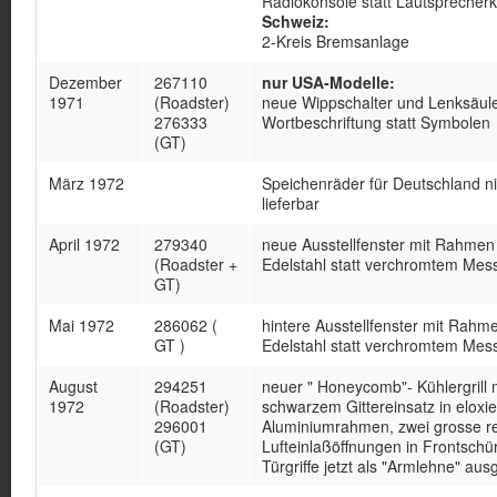
Radiokonsole statt Lautsprecherk
Schweiz:
2-Kreis Bremsanlage
Dezember
267110
nur USA-Modelle:
1971
(Roadster)
neue Wippschalter und Lenksäul
276333
Wortbeschriftung statt Symbolen
(GT)
März 1972
Speichenräder für Deutschland n
lieferbar
April 1972
279340
neue Ausstellfenster mit Rahmen
(Roadster +
Edelstahl statt verchromtem Mes
GT)
Mai 1972
286062 (
hintere Ausstellfenster mit Rahm
GT )
Edelstahl statt verchromtem Mes
August
294251
neuer " Honeycomb"- Kühlergrill 
1972
(Roadster)
schwarzem Gittereinsatz in eloxi
296001
Aluminiumrahmen, zwei grosse r
(GT)
Lufteinlaßöffnungen in Frontschü
Türgriffe jetzt als "Armlehne" aus