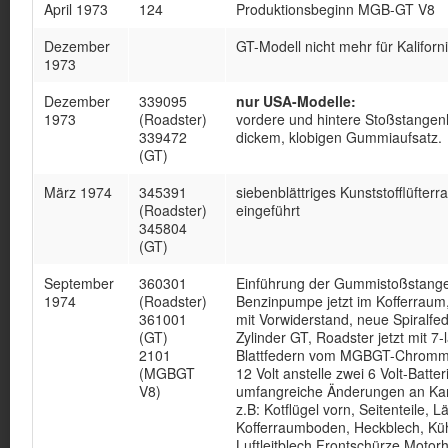
April 1973
124
Produktionsbeginn MGB-GT V8
Dezember
GT-Modell nicht mehr für Kaliforn
1973
Dezember
339095
nur USA-Modelle:
1973
(Roadster)
vordere und hintere Stoßstangen
339472
dickem, klobigen Gummiaufsatz.
(GT)
März 1974
345391
siebenblättriges Kunststofflüfterr
(Roadster)
eingeführt
345804
(GT)
September
360301
Einführung der Gummistoßstang
1974
(Roadster)
Benzinpumpe jetzt im Kofferraum
361001
mit Vorwiderstand, neue Spiralfed
(GT)
Zylinder GT, Roadster jetzt mit 7-
2101
Blattfedern vom MGBGT-Chrommo
(MGBGT
12 Volt anstelle zwei 6 Volt-Batter
V8)
umfangreiche Änderungen an Kar
z.B: Kotflügel vorn, Seitenteile, L
Kofferraumboden, Heckblech, Kühl
Luftleitblech,Frontschürze,Motor