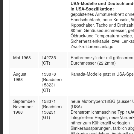
USA-Modelle und Deutschland
in USA-Spezifikation:
gepolstertes Armaturenbrett ohn
Handschuhfach, neue Konsole, Wi
Kippschalter, Tacho und Drehzah
80mm Gehäusedurchmesser, get
Öldruck-und Temperaturanzeige,
Sicherheitslenksäule, zwei Lenks
Zweikreisbremsanlage.
Mai 1968
142735
Radbremszylinder mit grösserem
(GT)
Durchmesser (22,2mm)
August
153878
Kanada-Modelle jetzt in USA-Spez
1968
(Roadster)
158231
(GT)
September/
158371
neue Motortypen:18GG (ausser 
November
(Roadster)
(USA)
1968
158231
Drehstromlichtmaschine Typ 16A
(GT)
integriertem Regler, neue Vorderk
näher zum Kühlergrill verlegten
Blinkeraussparungen, farblich ab
Sitzkeder gestrichen, Vordersitze 