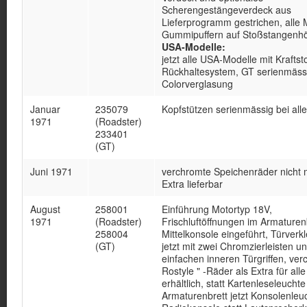
Scherengestängeverdeck aus
Lieferprogramm gestrichen, alle 
Gummipuffern auf Stoßstangenhö
USA-Modelle:
jetzt alle USA-Modelle mit Kraftst
Rückhaltesystem, GT serienmässi
Colorverglasung
Januar
235079
Kopfstützen serienmässig bei all
1971
(Roadster)
233401
(GT)
Juni 1971
verchromte Speichenräder nicht 
Extra lieferbar
August
258001
Einführung Motortyp 18V,
1971
(Roadster)
Frischluftöffnungen im Armaturenb
258004
Mittelkonsole eingeführt, Türverk
(GT)
jetzt mit zwei Chromzierleisten u
einfachen inneren Türgriffen, ver
Rostyle " -Räder als Extra für all
erhältlich, statt Kartenleseleuchte
Armaturenbrett jetzt Konsolenleu