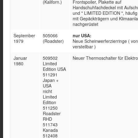
(Kaliforn.)
Frontspoiler, Plakette auf
Handschuhfachdeckel mit Aufschri
und " LIMITED EDITION ", häufig
mit Gepäckträgern und Klimaanl
nachgerüstet
September
505066
nur USA:
1979
(Roadster)
Neue Scheinwerferzierringe ( vo
verstellbar )
Januar
509502
Neuer Thermoschalter für Elektrol
1980
Limited
Edition USA
511291
Japan +
USA
nicht
Limited
Edition
511250
Roadster
RHD
511743
Kanada
512408