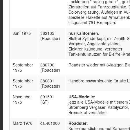
Lackierung " racing green " , gol
Zierstreifen auf Fahrzeugflanke, 
Colorverglasung, Alufelgen in V8-
spezielle Plakette auf Armaturenb
insgesamt 751 Exemplare
Juni 1975
382135
nur Kalifornien:
(Roadster)
Bleifrei-Zylinderkopf, ein Zenith-
Vergaser, Abgaskatalysator,
Elektronikzündung, verengter
Tankeinfüllstutzen für Bleifrei-Kraf
September
386796
Roadster wieder mit 6-lagigen Bla
1975
(Roadster)
September
386601
Handbremswarnleuchte für alle L
1975
(Roadster)
November
391501
USA-Modelle:
1975
(GT)
jetzt alle USA-Modelle mit einem 
Stromberg Vergaser, Katalysator,
Bremskraftverstärker
März 1976
ca.401000
Roadster:
Kofferraumdichtung auf Karosseri