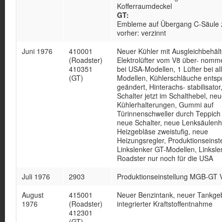
Kofferraumdeckel
GT:
Embleme auf Übergang C-Säule 
vorher: verzinnt
Juni 1976
410001
Neuer Kühler mit Ausgleichbehält
(Roadster)
Elektrolüfter vom V8 über- nomme
410351
bei USA-Modellen, 1 Lüfter bei a
(GT)
Modellen, Kühlerschläuche ents
geändert, Hinterachs- stabilisator
Schalter jetzt im Schalthebel, ne
Kühlerhalterungen, Gummi auf
Türinnenschweller durch Teppich 
neue Schalter, neue Lenksäulenh
Heizgebläse zweistufig, neue
Heizungsregler, Produktionseinst
Linkslenker GT-Modellen, Linksle
Roadster nur noch für die USA
Juli 1976
2903
Produktionseinstellung MGB-GT 
August
415001
Neuer Benzintank, neuer Tankgeb
1976
(Roadster)
integrierter Kraftstoffentnahme
412301
(GT)