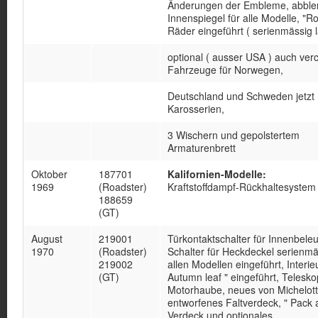
Änderungen der Embleme, abble
Innenspiegel für alle Modelle, "Ro
Räder eingeführt ( serienmässig la
optional ( ausser USA ) auch ver
Fahrzeuge für Norwegen,
Deutschland und Schweden jetzt
Karosserien,
3 Wischern und gepolstertem
Armaturenbrett
Oktober
187701
Kalifornien-Modelle:
1969
(Roadster)
Kraftstoffdampf-Rückhaltesystem 
188659
(GT)
August
219001
Türkontaktschalter für Innenbele
1970
(Roadster)
Schalter für Heckdeckel serienmä
219002
allen Modellen eingeführt, Interie
(GT)
Autumn leaf " eingeführt, Telesko
Motorhaube, neues von Michelott
entworfenes Faltverdeck, " Pack 
Verdeck und optionales